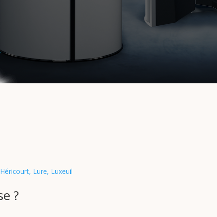
Héricourt, Lure, Luxeuil
se ?