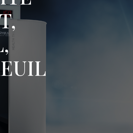
T,
,
XEUIL