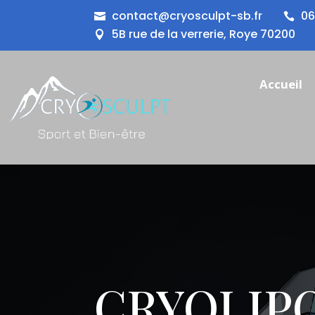
contact@cryosculpt-sb.fr
06


5B rue de la verrerie, Roye 70200

Accueil
CRYOLIP