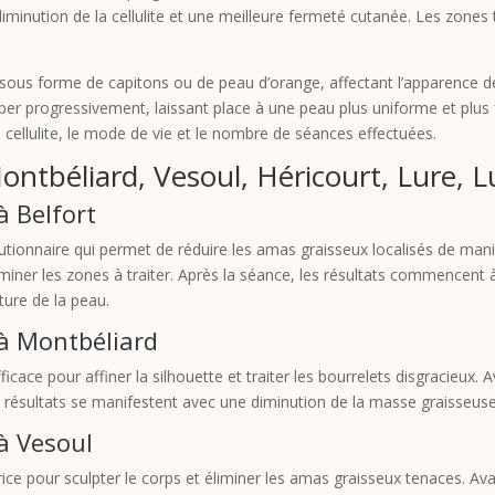
iminution de la cellulite et une meilleure fermeté cutanée. Les zones t
ible sous forme de capitons ou de peau d’orange, affectant l’apparence 
mper progressivement, laissant place à une peau plus uniforme et plus fe
e cellulite, le mode de vie et le nombre de séances effectuées.
Montbéliard, Vesoul, Héricourt, Lure, L
à Belfort
lutionnaire qui permet de réduire les amas graisseux localisés de mani
miner les zones à traiter. Après la séance, les résultats commencent
ture de la peau.
 à Montbéliard
ficace pour affiner la silhouette et traiter les bourrelets disgracieux. 
s résultats se manifestent avec une diminution de la masse graisseuse 
 à Vesoul
ice pour sculpter le corps et éliminer les amas graisseux tenaces. Ava