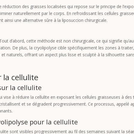
 réduction des graisses localisées qui repose sur le principe de l’exp
liminer naturellement par le corps. En refroidissant les cellules graiss
ainsi une alternative sûre à la liposuccion chirurgicale.
Tout d’abord, cette méthode est non chirurgicale, ce qui signifie qu’au
ration. De plus, la cryolipolyse cible spécifiquement les zones à trai
et naturels, offrant un aspect plus lisse et sculpté à la silhouette san
la cellulite
r la cellulite
ui vise à réduire la cellulite en exposant les cellules graisseuses à 
 cristallisent et se dégradent progressivement. Ce processus, appelé a
nnants.
olipolyse pour la cellulite
cellulite sont visibles progressivement au fil des semaines suivant la s