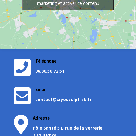
marketing et activer ce contenu

Téléphone
06.80.50.72.51

Email
contact@cryosculpt-sb.fr

Adresse
Pôle Santé 5 B rue de la verrerie
70200 Roye